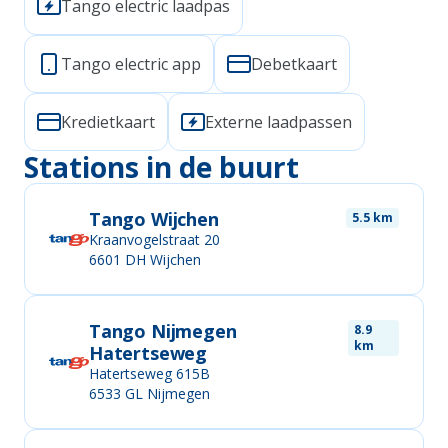
Tango electric laadpas
Tango electric app
Debetkaart
Kredietkaart
Externe laadpassen
Stations in de buurt
Tango Wijchen
5.5 km
Kraanvogelstraat 20
6601 DH
Wijchen
Tango Nijmegen
8.9
km
Hatertseweg
Hatertseweg 615B
6533 GL
Nijmegen