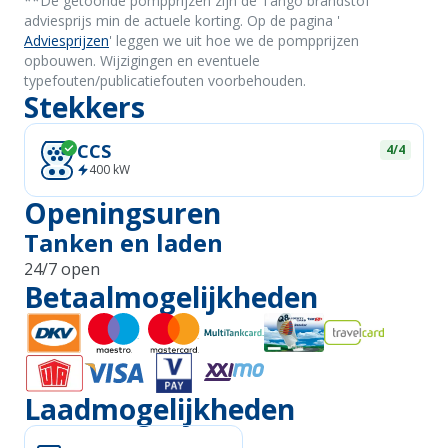
*
*De getoonde pompprijzen zijn de Tango brandstof
adviesprijs min de actuele korting. Op de pagina '
Adviesprijzen
' leggen we uit hoe we de pompprijzen
opbouwen. Wijzigingen en eventuele
typefouten/publicatiefouten voorbehouden.
Stekkers
CCS
4/4
400
kW
Openingsuren
Tanken en laden
24/7 open
Betaalmogelijkheden
Laadmogelijkheden