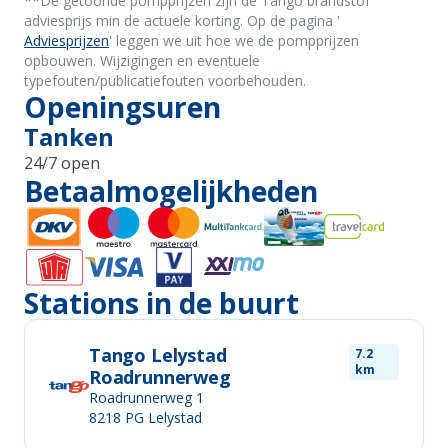
*
*De getoonde pompprijzen zijn de Tango brandstof
adviesprijs min de actuele korting. Op de pagina '
Adviesprijzen
' leggen we uit hoe we de pompprijzen
opbouwen. Wijzigingen en eventuele
typefouten/publicatiefouten voorbehouden.
Openingsuren
Tanken
24/7 open
Betaalmogelijkheden
Stations in de buurt
Tango Lelystad
7.2
km
Roadrunnerweg
Roadrunnerweg 1
8218 PG
Lelystad