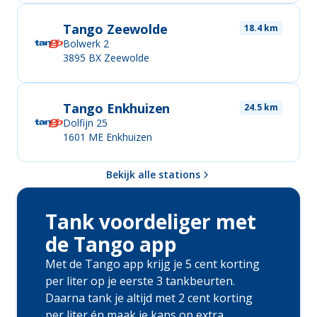
Tango Zeewolde
18.4 km
Bolwerk 2
3895 BX
Zeewolde
Tango Enkhuizen
24.5 km
Dolfijn 25
1601 ME
Enkhuizen
Bekijk alle stations
Tank voordeliger met
de Tango app
Met de Tango app krijg je 5 cent korting
per liter op je eerste 3 tankbeurten.
Daarna tank je altijd met 2 cent korting
per liter én maak je kans op extra