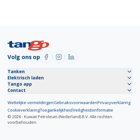
Volg ons op
Tanken
Elektrisch laden
Tango app
Contact
Wettelijke vermeldingen
Gebruiksvoorwaarden
Privacyverklaring
Cookieverklaring
Toegankelijkheid
Veiligheidsinformatie
©
2026
-
Kuwait Petroleum (Nederland) B.V.
Alle rechten
voorbehouden.